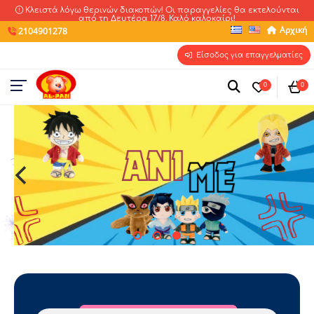
Κλειστά λόγω θερινών διακοπών! Οι παραγγελίες θα εκτελούνται
από τη Δευτέρα 17/8. Καλό καλοκαίρι!
Αρχική
2104901278
Είσοδος για επαγγελματίες
0
0