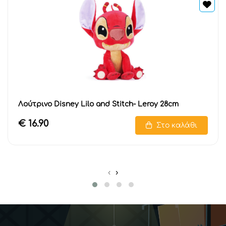
Λούτρινο Disney Lilo and Stitch- Leroy 28cm
€ 16.90
Στο καλάθι
‹
›