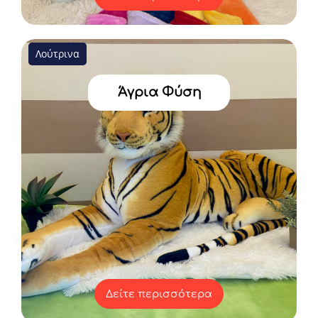
Λούτρινα
Άγρια Φύση
Δείτε περισσότερα