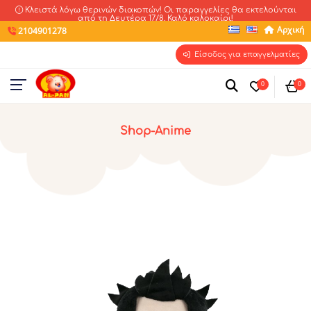
Κλειστά λόγω θερινών διακοπών! Οι παραγγελίες θα εκτελούνται
από τη Δευτέρα 17/8. Καλό καλοκαίρι!
Αρχική
2104901278
Είσοδος για επαγγελματίες
0
0
Shop-Anime